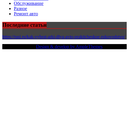
Обслуживание
Разное
Ремонт авто
Последние статьи
https://rasi.ru/kak-vybrat-arki-dlya-avto-prakticheskoe-rukovodstvo/
Copy Right Text |
Design & develop by AmpleThemes