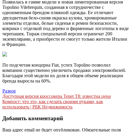
Появилась в гамме модели и новая лимитированная версия
Topolino Vilebrequin, созданная в сотрудничестве с
одноименным брендом пляжной одежды. Ее отличают
двухцветная бело-синяя окраска кузова, хромированные
элементы отделки, белые сиденья и ремни безопасности,
коврики с отделкой под дерево и фирменные логотипы в виде
черепашек. Тираж специальной версии ограничат 200
экземплярами, а приобрести ее смогут только жители Италии
и Франции.
По подсчетам концерна Fiat, успех Topolino позволил
компании существенно увеличить продажи электромобилей.
Благодаря этой модели их доля в общем объеме реализации
бренда выросла на 60%.
Разное
Навигация
Доступная версия кроссовера Tenet T8: известна цена
Компост: что это, как сделать своими руками, как
по
использовать | РБК Недвижимость
записям
Добавить комментарий
Ваш адрес email не будет опубликован.
Обязательные поля