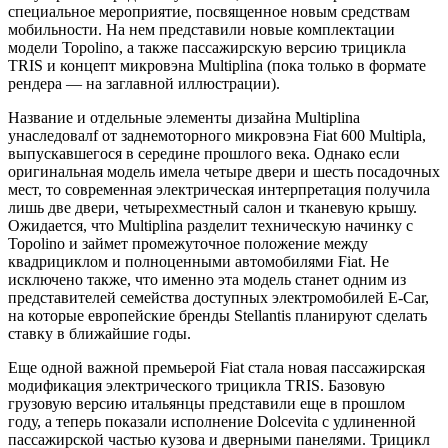
специальное мероприятие, посвященное новым средствам
мобильности. На нем представили новые комплектации
модели Topolino, а также пассажирскую версию трицикла
TRIS и концепт микровэна Multiplina (пока только в формате
рендера — на заглавной иллюстрации).
Название и отдельные элементы дизайна Multiplina
унаследовалf от заднемоторного микровэна Fiat 600 Multipla,
выпускавшегося в середине прошлого века. Однако если
оригинальная модель имела четыре двери и шесть посадочных
мест, то современная электрическая интерпретация получила
лишь две двери, четырехместный салон и тканевую крышу.
Ожидается, что Multiplina разделит техническую начинку с
Topolino и займет промежуточное положение между
квадрициклом и полноценными автомобилями Fiat. Не
исключено также, что именно эта модель станет одним из
представителей семейства доступных электромобилей E-Car,
на которые европейские бренды Stellantis планируют сделать
ставку в ближайшие годы.
Еще одной важной премьерой Fiat стала новая пассажирская
модификация электрического трицикла TRIS. Базовую
грузовую версию итальянцы представили еще в прошлом
году, а теперь показали исполнение Dolcevita с удлиненной
пассажирской частью кузова и дверными панелями. Трицикл