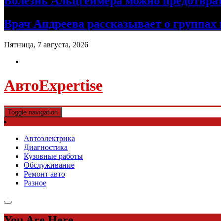
Болезнь Альцгеймера можно предотврат
Врач Андреева рассказывает о группах
Пятница, 7 августа, 2026
АвтоExpertise
Toggle navigation
Автоэлектрика
Диагностика
Кузовные работы
Обслуживание
Ремонт авто
Разное
You Are Here