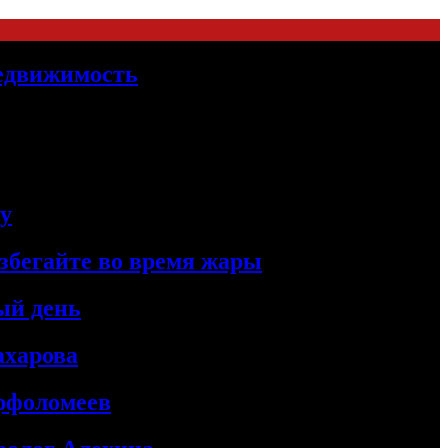
Недвижимость
цу
збегайте во время жары
ый день
ахарова
рфоломеев