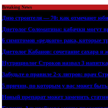
Skip
Breaking News
to
content
Дню строителя — 70: как отмечают юби
Диетолог Соломатина: кабачки могут в
6 симптомов «редкого» рака, которые т
Диетолог Кабанов: сочетание сахара и 
Нутрициолог Строков назвал 3 напитк
Забудьте о правиле 2-х литров: врач С
5 причин, по которым у вас может быт
Новый препарат может заменить стати