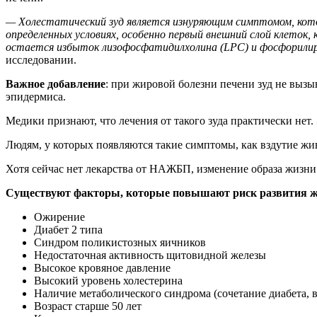
— Холестатический зуд является изнуряющим симптомом, кот
определенных условиях, особенно первый внешний слой клеток
остается избыток лизофосфатидилхолина (LPC) и фосфорилиро
исследовании.
Важное добавление
: при жировой болезни печени зуд не выз
эпидермиса.
Медики признают, что лечения от такого зуда практически нет.
Людям, у которых появляются такие симптомы, как вздутие жив
Хотя сейчас нет лекарства от НАЖБП, изменение образа жизни 
Существуют факторы, которые повышают риск развития жи
Ожирение
Диабет 2 типа
Синдром поликистозных яичников
Недостаточная активность щитовидной железы
Высокое кровяное давление
Высокий уровень холестерина
Наличие метаболического синдрома (сочетание диабета, 
Возраст старше 50 лет