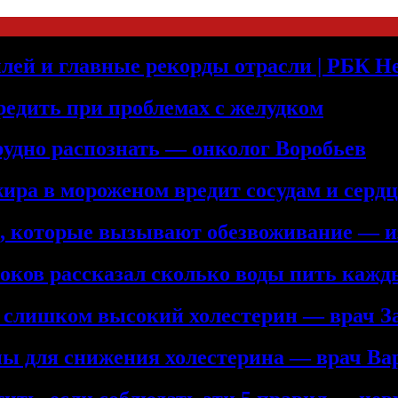
лей и главные рекорды отрасли | РБК 
редить при проблемах с желудком
рудно распознать — онколог Воробьев
жира в мороженом вредит сосудам и серд
а, которые вызывают обезвоживание — и
троков рассказал сколько воды пить кажд
ь слишком высокий холестерин — врач З
ны для снижения холестерина — врач Ва