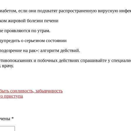
иабетом, если они подхватят распространенную вирусную инфе
ком жировой болезни печени
ые проявляются по утрам.
дупредить о серьезном состоянии
подозрение на рак»: алгоритм действий.
ивопоказаниях и побочных действиях спрашивайте у специалист
 врачу.
быть сонливость, забывчивость
го приступа
ечены
*