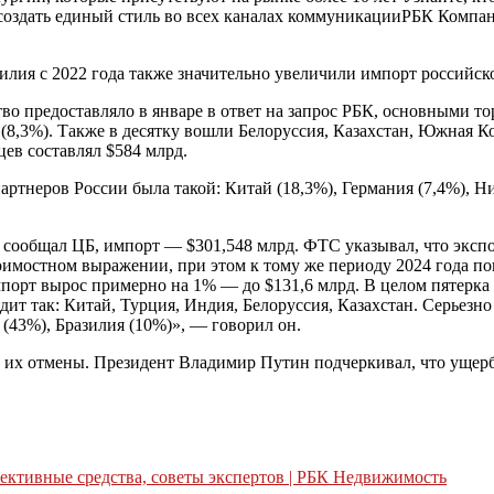
к создать единый стиль во всех каналах коммуникации
РБК Компан
зилия с 2022 года также значительно увеличили импорт российск
о предоставляло в январе в ответ на запрос РБК, основными т
 (8,3%). Также в десятку вошли Белоруссия, Казахстан, Южная 
цев составлял $584 млрд.
ртнеров России была такой: Китай (18,3%), Германия (7,4%), Н
д, сообщал ЦБ, импорт — $301,548 млрд. ФТС указывал, что эксп
тоимостном выражении, при этом к тому же периоду 2024 года по
порт вырос примерно на 1% — до $131,6 млрд. В целом пятерк
дит так: Китай, Турция, Индия, Белоруссия, Казахстан. Серьезн
(43%), Бразилия (10%)», — говорил он.
т их отмены. Президент Владимир Путин подчеркивал, что ущерб
фективные средства, советы экспертов | РБК Недвижимость