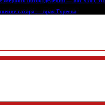
змерного потоотделения — вот что с эт
шение сахара — врач Гуреева