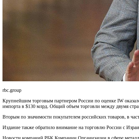
rbc.group
Крупнейшим торговым партнером России по оценке IW оказался 
импорта в $130 млрд. Общий объем торговли между двумя стран
Вторым по значимости покупателем российских товаров, в част
Издание также обратило внимание на торговлю России с Израил
Новости компаний РБК Компании Организации в сфере металлург