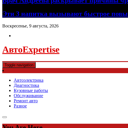
Врач Андреева раскрывает причины чре
Эти 3 напитка вызывают быстрое повы
Воскресенье, 9 августа, 2026
АвтоExpertise
Toggle navigation
Автоэлектрика
Диагностика
Кузовные работы
Обслуживание
Ремонт авто
Разное
You Are Here