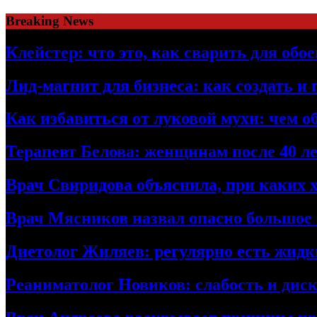
Skip
Breaking News
to
content
Клейстер: что это, как сварить для об
Лид-магнит для бизнеса: как создать и
Как избавиться от луковой мухи: чем о
Терапевт Белова: женщинам после 40 ле
Врач Свиридова объяснила, при каких 
Врач Мясников назвал опасно большое
Диетолог Жиляев: регулярно есть жидк
Реаниматолог Новиков: слабость и дис