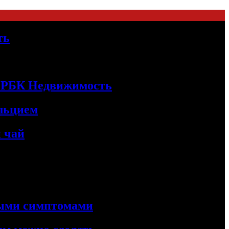
ть
 | РБК Недвижимость
альцием
 чай
ными симптомами