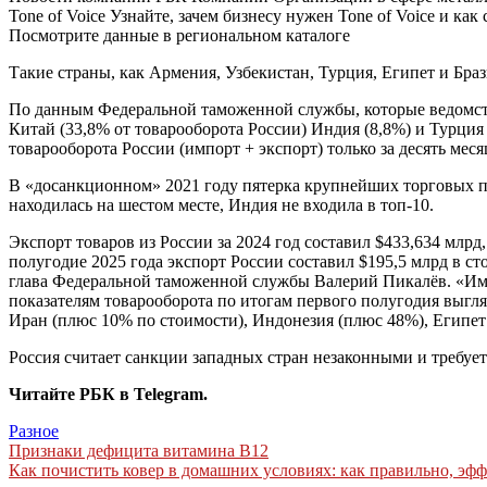
Tone of Voice Узнайте, зачем бизнесу нужен Tone of Voice и ка
Посмотрите данные в региональном каталоге
Такие страны, как Армения, Узбекистан, Турция, Египет и Бра
По данным Федеральной таможенной службы, которые ведомств
Китай (33,8% от товарооборота России) Индия (8,8%) и Турция
товарооборота России (импорт + экспорт) только за десять меся
В «досанкционном» 2021 году пятерка крупнейших торговых па
находилась на шестом месте, Индия не входила в топ-10.
Экспорт товаров из России за 2024 год составил $433,634 млр
полугодие 2025 года экспорт России составил $195,5 млрд в с
глава Федеральной таможенной службы Валерий Пикалёв. «Им
показателям товарооборота по итогам первого полугодия выгля
Иран (плюс 10% по стоимости), Индонезия (плюс 48%), Египет 
Россия считает санкции западных стран незаконными и требуе
Читайте РБК в Telegram.
Разное
Навигация
Признаки дефицита витамина В12
Как почистить ковер в домашних условиях: как правильно, эф
по