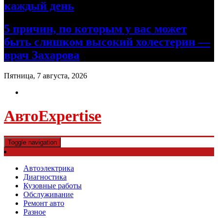
каждый день
5 причин, по которым у вас может
быть слишком высокий холестерин —
врач Захарова
Пятница, 7 августа, 2026
АвтоExpertise
Toggle navigation
Автоэлектрика
Диагностика
Кузовные работы
Обслуживание
Ремонт авто
Разное