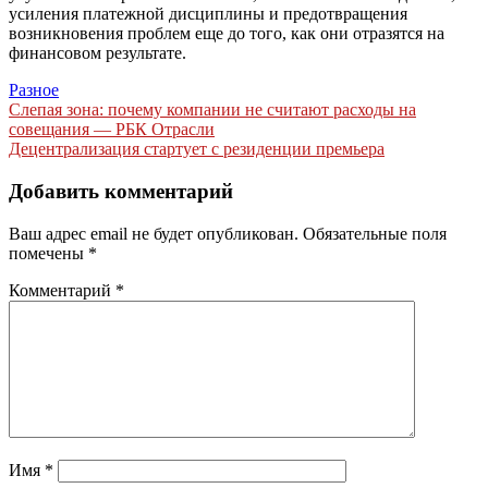
усиления платежной дисциплины и предотвращения
возникновения проблем еще до того, как они отразятся на
финансовом результате.
Разное
Навигация
Слепая зона: почему компании не считают расходы на
совещания — РБК Отрасли
по
Децентрализация стартует с резиденции премьера
записям
Добавить комментарий
Ваш адрес email не будет опубликован.
Обязательные поля
помечены
*
Комментарий
*
Имя
*