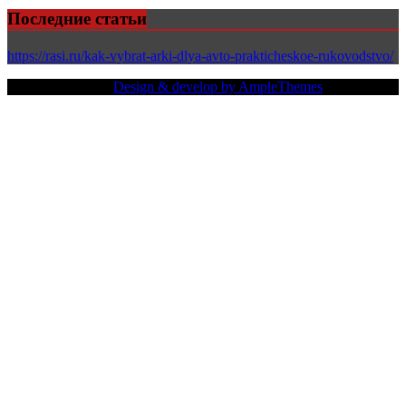
Последние статьи
https://rasi.ru/kak-vybrat-arki-dlya-avto-prakticheskoe-rukovodstvo/
Copy Right Text |
Design & develop by AmpleThemes