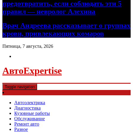
предотвратить, если соблюдать эти 5
правил — невролог Алехина
Врач Андреева рассказывает о группах
крови, привлекающих комаров
Пятница, 7 августа, 2026
АвтоExpertise
Toggle navigation
Автоэлектрика
Диагностика
Кузовные работы
Обслуживание
Ремонт авто
Разное