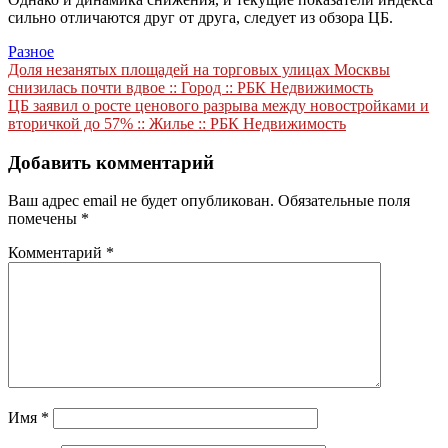
сильно отличаются друг от друга, следует из обзора ЦБ.
Разное
Навигация
Доля незанятых площадей на торговых улицах Москвы
снизилась почти вдвое :: Город :: РБК Недвижимость
по
ЦБ заявил о росте ценового разрыва между новостройками и
записям
вторичкой до 57% :: Жилье :: РБК Недвижимость
Добавить комментарий
Ваш адрес email не будет опубликован.
Обязательные поля
помечены
*
Комментарий
*
Имя
*