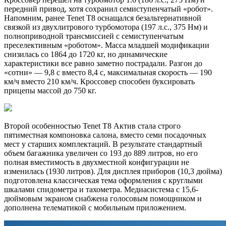
передний привод, хотя сохранил семиступенчатый «робот».
Напомним, ранее Tenet T8 оснащался безальтернативной
связкой из двухлитрового турбомотора (197 л.с., 375 Нм) и
полноприводной трансмиссией с семиступенчатым
преселективным «роботом». Масса младшей модификации
снизилась со 1864 до 1720 кг, но динамические
характеристики все равно заметно пострадали. Разгон до
«сотни» — 9,8 с вместо 8,4 с, максимальная скорость — 190
км/ч вместо 210 км/ч. Кроссовер способен буксировать
прицепы массой до 750 кг.
Второй особенностью Tenet T8 Актив стала строго
пятиместная компоновка салона, вместо семи посадочных
мест у старших комплектаций. В результате стандартный
объем багажника увеличен со 193 до 889 литров, но его
полная вместимость в двухместной конфигурации не
изменилась (1930 литров). Для дисплея приборов (10,3 дюйма)
подготовлена классическая тема оформления с круглыми
шкалами спидометра и тахометра. Медиасистема с 15,6-
дюймовым экраном снабжена голосовым помощником и
дополнена телематикой с мобильным приложением.