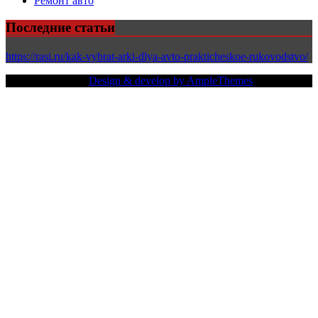
Ремонт авто
Последние статьи
https://rasi.ru/kak-vybrat-arki-dlya-avto-prakticheskoe-rukovodstvo/
Copy Right Text |
Design & develop by AmpleThemes