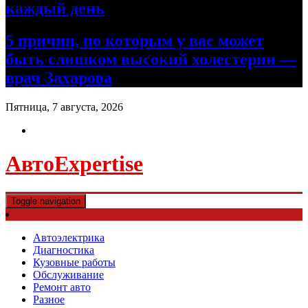
каждый день
5 причин, по которым у вас может
быть слишком высокий холестерин —
врач Захарова
Пятница, 7 августа, 2026
АвтоExpertise
Toggle navigation
Автоэлектрика
Диагностика
Кузовные работы
Обслуживание
Ремонт авто
Разное