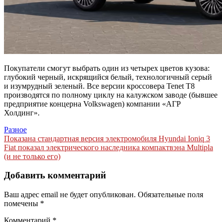
Покупатели смогут выбрать один из четырех цветов кузова:
глубокий черный, искрящийся белый, технологичный серый
и изумрудный зеленый. Все версии кроссовера Tenet T8
производятся по полному циклу на калужском заводе (бывшее
предприятие концерна Volkswagen) компании «АГР
Холдинг».
Разное
Навигация
Показана стандартная версия электромобиля Hyundai Ioniq 3
Fiat показал электрического наследника компактвэна Multipla
по
(и не только его)
записям
Добавить комментарий
Ваш адрес email не будет опубликован.
Обязательные поля
помечены
*
Комментарий
*