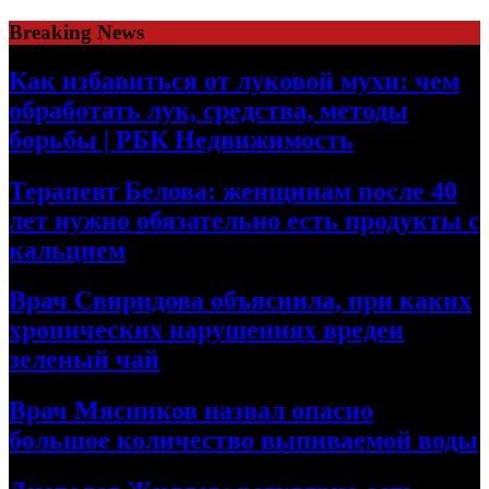
Skip
Breaking News
to
content
Как избавиться от луковой мухи: чем
обработать лук, средства, методы
борьбы | РБК Недвижимость
Терапевт Белова: женщинам после 40
лет нужно обязательно есть продукты с
кальцием
Врач Свиридова объяснила, при каких
хронических нарушениях вреден
зеленый чай
Врач Мясников назвал опасно
большое количество выпиваемой воды