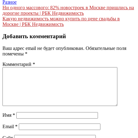
Разное
Навигация
Ни одного массового: 82% новостроек в Москве пришлись на
дорогие проекты | РБК Недвижимость
по
Какую недвижимость можно купить по цене свадьбы в
записям
Москве | РБК Недвижимость
Добавить комментарий
Ваш адрес email не будет опубликован.
Обязательные поля
помечены
*
Комментарий
*
Имя
*
Email
*
Сайт