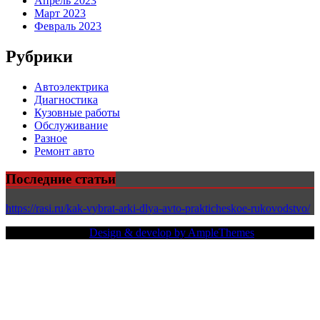
Апрель 2023
Март 2023
Февраль 2023
Рубрики
Автоэлектрика
Диагностика
Кузовные работы
Обслуживание
Разное
Ремонт авто
Последние статьи
https://rasi.ru/kak-vybrat-arki-dlya-avto-prakticheskoe-rukovodstvo/
Copy Right Text |
Design & develop by AmpleThemes