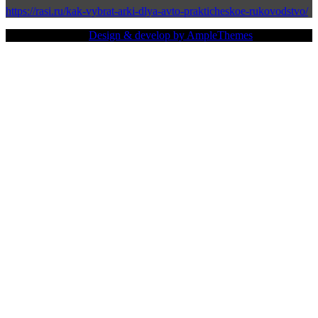
https://rasi.ru/kak-vybrat-arki-dlya-avto-prakticheskoe-rukovodstvo/
Copy Right Text |
Design & develop by AmpleThemes