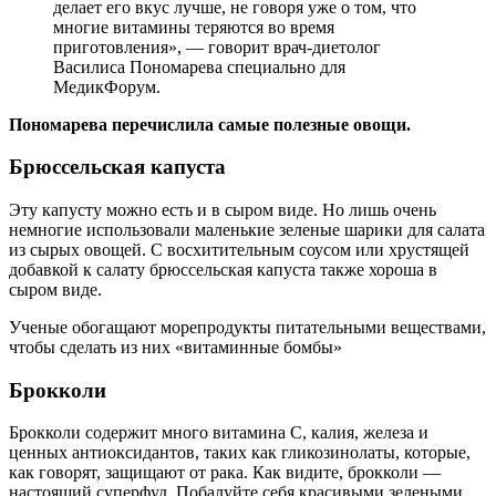
делает его вкус лучше, не говоря уже о том, что
многие витамины теряются во время
приготовления», — говорит врач-диетолог
Василиса Пономарева специально для
МедикФорум.
Пономарева перечислила самые полезные овощи.
Брюссельская капуста
Эту капусту можно есть и в сыром виде. Но лишь очень
немногие использовали маленькие зеленые шарики для салата
из сырых овощей. С восхитительным соусом или хрустящей
добавкой к салату брюссельская капуста также хороша в
сыром виде.
Ученые обогащают морепродукты питательными веществами,
чтобы сделать из них «витаминные бомбы»
Брокколи
Брокколи содержит много витамина С, калия, железа и
ценных антиоксидантов, таких как гликозинолаты, которые,
как говорят, защищают от рака. Как видите, брокколи —
настоящий суперфуд. Побалуйте себя красивыми зелеными