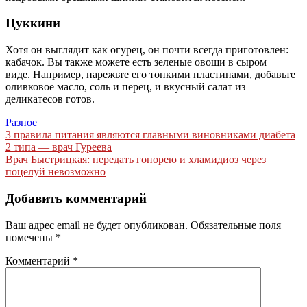
Цуккини
Хотя он выглядит как огурец, он почти всегда приготовлен:
кабачок. Вы также можете есть зеленые овощи в сыром
виде. Например, нарежьте его тонкими пластинами, добавьте
оливковое масло, соль и перец, и вкусный салат из
деликатесов готов.
Разное
Навигация
3 правила питания являются главными виновниками диабета
2 типа — врач Гуреева
по
Врач Быстрицкая: передать гонорею и хламидиоз через
записям
поцелуй невозможно
Добавить комментарий
Ваш адрес email не будет опубликован.
Обязательные поля
помечены
*
Комментарий
*