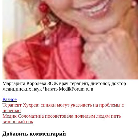
Маргарита Королева ЗОЖ врач-терапевт, диетолог, доктор
медицинских наук
Читать MedikForum.ru в
Разное
Навигация
Терапевт Хухрев: синяки могут указывать на проблемы с
печенью
по
Медик Соломатина посоветовала пожилым людям пить
записям
вишневый сок
Добавить комментарий