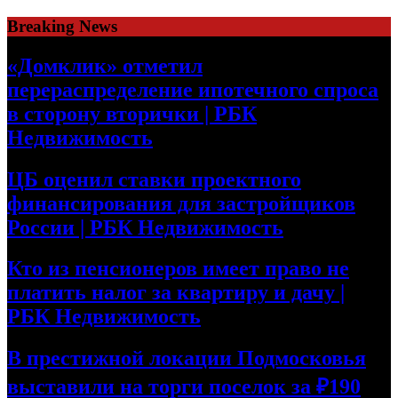
Skip
Breaking News
to
content
«Домклик» отметил
перераспределение ипотечного спроса
в сторону вторички | РБК
Недвижимость
ЦБ оценил ставки проектного
финансирования для застройщиков
России | РБК Недвижимость
Кто из пенсионеров имеет право не
платить налог за квартиру и дачу |
РБК Недвижимость
В престижной локации Подмосковья
выставили на торги поселок за ₽190