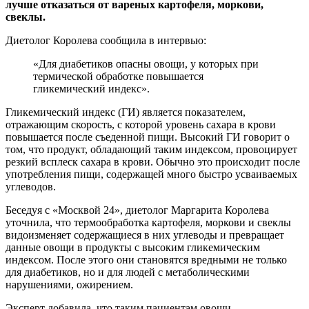
лучше отказаться от вареных картофеля, моркови,
свеклы.
Диетолог Королева сообщила в интервью:
«Для
диабетиков опасны овощи, у которых при
термической обработке повышается
гликемический индекс».
Гликемический индекс (ГИ) является показателем,
отражающим скорость, с которой уровень сахара в крови
повышается после съеденной пищи. Высокий ГИ говорит о
том, что продукт, обладающий таким индексом, провоцирует
резкий всплеск сахара в крови. Обычно это происходит после
употребления пищи, содержащей много быстро усваиваемых
углеводов.
Беседуя с «Москвой 24», диетолог Маргарита Королева
уточнила, что термообработка картофеля, моркови и свеклы
видоизменяет содержащиеся в них углеводы и превращает
данные овощи в продукты с высоким гликемическим
индексом. После этого они становятся вредными не только
для диабетиков, но и для людей с метаболическими
нарушениями, ожирением.
Эксперт добавила, что таким пациентам овощи