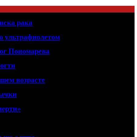
иска рака
о ультрафиолетом
лог Пономарева
ногти
ршем возрасте
вычки
мерти»