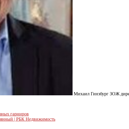
Михаил Гинзбург ЗОЖ дире
езных гарниров
ревянный | РБК Недвижимость