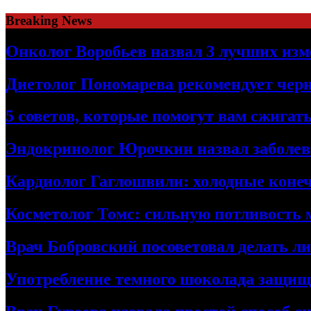
Skip
Breaking News
to
content
Онколог Воробьев назвал 3 лучших изм
Диетолог Пономарева рекомендует чер
5 советов, которые помогут вам сжига
Эндокринолог Юрочкин назвал заболева
Кардиолог Гаглошвили: холодные конеч
Косметолог Томс: сильную потливость
Врач Бобровский посоветовал делать л
Употребление темного шоколада защища