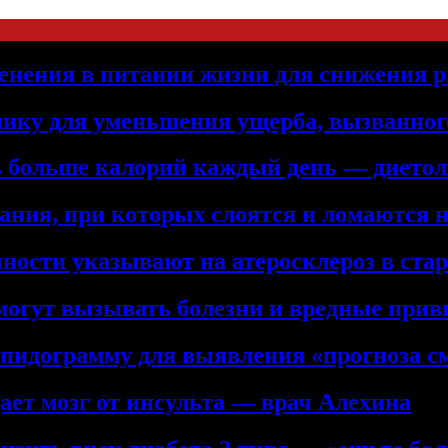
енения в питании жизни для снижения р
нику для уменьшения ущерба, вызванног
ть больше калорий каждый день — дието
ния, при которых слоятся и ломаются 
ности указывают на атеросклероз в ста
 могут вызывать болезни и вредные при
ипидограмму для выявления «прогноза с
ет мозг от инсульта — врач Алехина