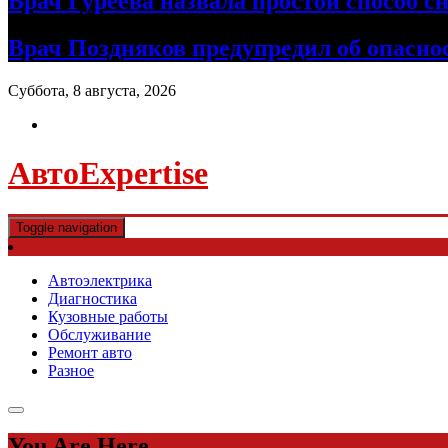
Врач Гуреева назвала простой способ с
Врач Поздняков предупредил об опасно
Суббота, 8 августа, 2026
АвтоExpertise
Toggle navigation
Автоэлектрика
Диагностика
Кузовные работы
Обслуживание
Ремонт авто
Разное
You Are Here