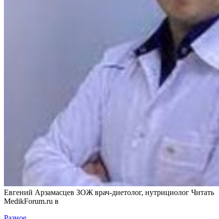
Евгений Арзамасцев ЗОЖ врач-диетолог, нутрициолог
Читать
MedikForum.ru в
Разное