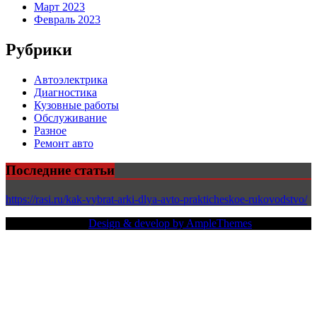
Март 2023
Февраль 2023
Рубрики
Автоэлектрика
Диагностика
Кузовные работы
Обслуживание
Разное
Ремонт авто
Последние статьи
https://rasi.ru/kak-vybrat-arki-dlya-avto-prakticheskoe-rukovodstvo/
Copy Right Text |
Design & develop by AmpleThemes