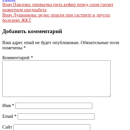
Навигация
Врач Павлова: привычка пить кефир перед сном грозит
развитием предиабета
по
Врач Лушникова: редис опасен при гастрите и других
записям
болезнях ЖКТ
Добавить комментарий
Ваш адрес email не будет опубликован.
Обязательные поля
помечены
*
Комментарий
*
Имя
*
Email
*
Сайт