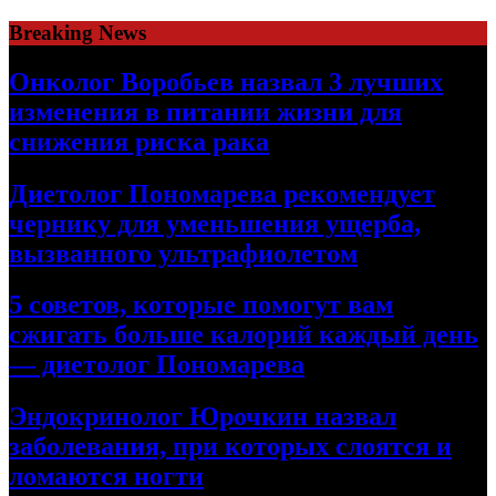
Skip
Breaking News
to
content
Онколог Воробьев назвал 3 лучших
изменения в питании жизни для
снижения риска рака
Диетолог Пономарева рекомендует
чернику для уменьшения ущерба,
вызванного ультрафиолетом
5 советов, которые помогут вам
сжигать больше калорий каждый день
— диетолог Пономарева
Эндокринолог Юрочкин назвал
заболевания, при которых слоятся и
ломаются ногти