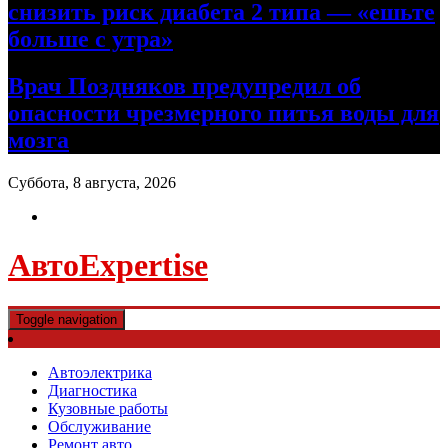
снизить риск диабета 2 типа — «ешьте
больше с утра»
Врач Поздняков предупредил об
опасности чрезмерного питья воды для
мозга
Суббота, 8 августа, 2026
АвтоExpertise
Toggle navigation
Автоэлектрика
Диагностика
Кузовные работы
Обслуживание
Ремонт авто