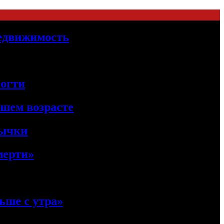
Недвижимость
ногти
ршем возрасте
вычки
мерти»
ьше с утра»