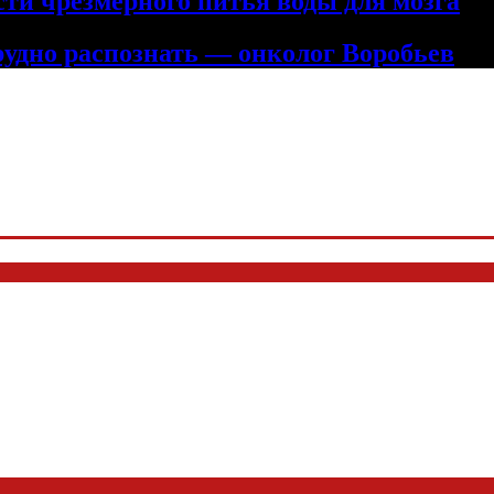
сти чрезмерного питья воды для мозга
рудно распознать — онколог Воробьев