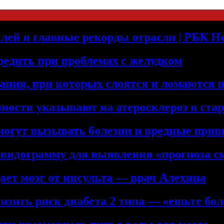
лей и главные рекорды отрасли | РБК 
редить при проблемах с желудком
ния, при которых слоятся и ломаются 
ности указывают на атеросклероз в ста
 могут вызывать болезни и вредные при
ипидограмму для выявления «прогноза с
ет мозг от инсульта — врач Алехина
низить риск диабета 2 типа — «ешьте бол