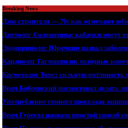
Skip
Breaking News
to
content
Дню строителя — 70: как отмечают юби
Диетолог Соломатина: кабачки могут в
Эндокринолог Юрочкин назвал заболева
Кардиолог Гаглошвили: холодные конеч
Косметолог Томс: сильную потливость
Врач Бобровский посоветовал делать л
Употребление темного шоколада защища
Врач Гуреева назвала простой способ с