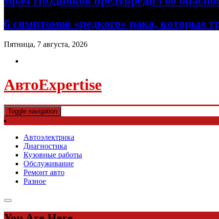
Врач Поздняков предупредил об опасно
6 симптомов «редкого» рака, которые т
Пятница, 7 августа, 2026
АвтоExpertise
Toggle navigation
Автоэлектрика
Диагностика
Кузовные работы
Обслуживание
Ремонт авто
Разное
You Are Here