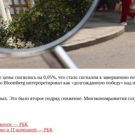
 цены снизились на 0,05%, что стало сигналом к завершению пер
, что Bloomberg интерпретировал как «долгожданную победу» на
вых. Это было второе подряд снижение. Минэкономразвития сохр
 Европе — РБК
ово и IT-компаний — РБК