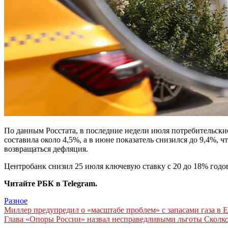
По данным Росстата, в последние недели июля потребительские
составила около 4,5%, а в июне показатель снизился до 9,4%
возвращаться дефляция.
Центробанк снизил 25 июля ключевую ставку с 20 до 18% годо
Читайте РБК в Telegram.
Разное
Навигация
Миллер предупредил о «масштабе проблем» с запасами газа в
Глава «Опоры России» назвал несправедливыми льготы Сколк
по