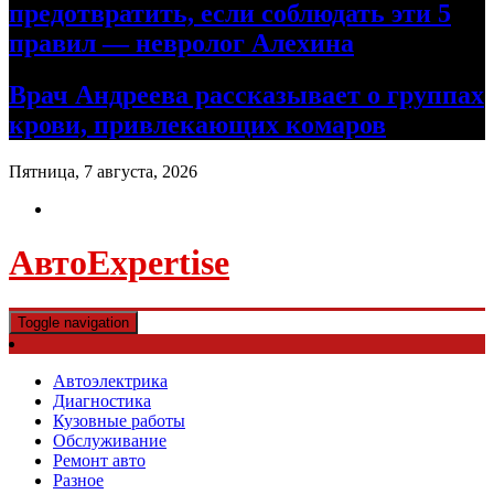
предотвратить, если соблюдать эти 5
правил — невролог Алехина
Врач Андреева рассказывает о группах
крови, привлекающих комаров
Пятница, 7 августа, 2026
АвтоExpertise
Toggle navigation
Автоэлектрика
Диагностика
Кузовные работы
Обслуживание
Ремонт авто
Разное