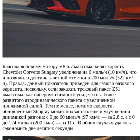
Благодаря новому мотору V8 6.7 максимальная скорость
Chevrolet Corvette Stingray увеличена на 6 миль/ч (10 км/ч), что
и позволило достичь заветной отметки в 200 миль/ч (322 км/
ч). Правда, данный показатель приведен для самого базового
варианта, поскольку, если заказать трековый пакет Z51,
«максималка» наверняка немного упадет из-за более
развитого аэродинамического пакета с увеличенной
прижимной силой. Тем не менее, помимо скорости,
обновленный Stingray может похвастать еще и улучшенной
динамикой разгона: с 0 до 60 миль/ч (97 км/ч) — за 2,8 с, а с 0
до 124 миль/ч (200 км/ч) — за 11 с. В обоих случаях удалось
сэкономить две десятых секунды.