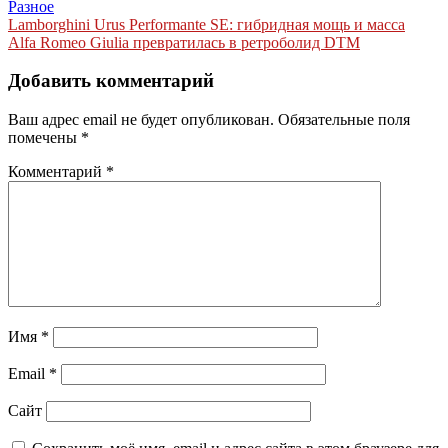
Разное
Навигация
Lamborghini Urus Performante SE: гибридная мощь и масса
Alfa Romeo Giulia превратилась в ретроболид DTM
по
записям
Добавить комментарий
Ваш адрес email не будет опубликован.
Обязательные поля
помечены
*
Комментарий
*
Имя
*
Email
*
Сайт