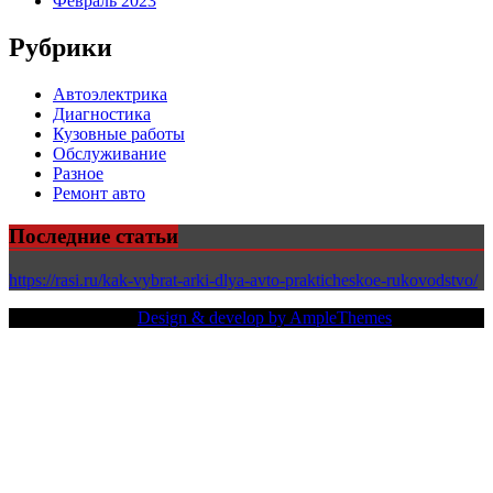
Февраль 2023
Рубрики
Автоэлектрика
Диагностика
Кузовные работы
Обслуживание
Разное
Ремонт авто
Последние статьи
https://rasi.ru/kak-vybrat-arki-dlya-avto-prakticheskoe-rukovodstvo/
Copy Right Text |
Design & develop by AmpleThemes