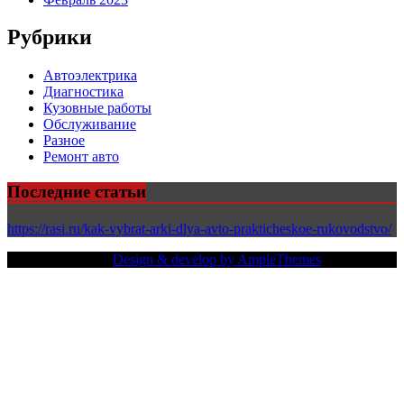
Рубрики
Автоэлектрика
Диагностика
Кузовные работы
Обслуживание
Разное
Ремонт авто
Последние статьи
https://rasi.ru/kak-vybrat-arki-dlya-avto-prakticheskoe-rukovodstvo/
Copy Right Text |
Design & develop by AmpleThemes