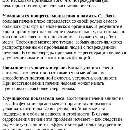
Вот несколько признаков того, что поврежденная (до
некоторой степени) печень восстанавливается.
Улучшаются процессы мышления и память.
Слабая и
больная печень плохо справляется со своей ролью самого
большого фильтра в человеческом организме. В результате в
крови происходит накопление нежелательных, потенциально
токсичных веществ, что негативно сказывается на работе
мозга. Состояние мозгового тумана, забывчивость являются
распространенными проблемами людей с поврежденной
печенью. В свою очередь, признаком ее регенерации является
улучшение памяти и когнитивных функций.
Повышается уровень энергии.
Когда функция печени
снижена, это негативно отражается на метаболизме,
способствует постоянной вялости, усталости, сонливости.
При восстановлении печени человек может начать
чувствовать себя более энергичным.
Улучшаются показатели веса.
Состояние печени влияет на
вес. Дисфункция органа мешает организму нормально
усваивать питательные вещества, необходимые для
поддержания обмена веществ и стройности. В случае
оздоровления печени эта проблема исчезает – как следствие,
нормализуется аппетит, эффективнее работают внутренние
механизмы регулирования веса.