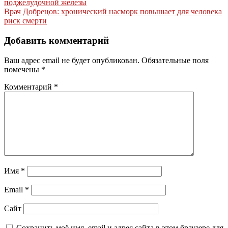
поджелудочной железы
по
Врач Добрецов: хронический насморк повышает для человека
записям
риск смерти
Добавить комментарий
Ваш адрес email не будет опубликован.
Обязательные поля
помечены
*
Комментарий
*
Имя
*
Email
*
Сайт
Сохранить моё имя, email и адрес сайта в этом браузере для