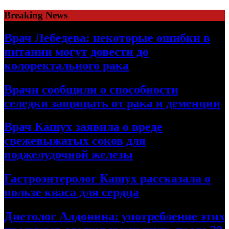
Skip
Breaking News
to
content
Врач Лебедева: некоторые ошибки в
питании могут довести до
колоректального рака
Врачи сообщили о способности
селедки защищать от рака и деменции
Врач Кашух заявила о вреде
свежевыжатых соков для
поджелудочной железы
Гастроэнтеролог Кашух рассказала о
пользе кваса для сердца
Диетолог Алдонина: употребление этих