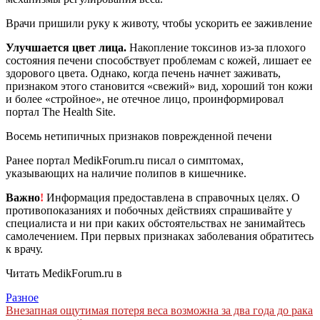
Врачи пришили руку к животу, чтобы ускорить ее заживление
Улучшается цвет лица.
Накопление токсинов из-за плохого
состояния печени способствует проблемам с кожей, лишает ее
здорового цвета. Однако, когда печень начнет заживать,
признаком этого становится «свежий» вид, хороший тон кожи
и более «стройное», не отечное лицо, проинформировал
портал The Health Site.
Восемь нетипичных признаков поврежденной печени
Ранее портал MedikForum.ru писал о симптомах,
указывающих на наличие полипов в кишечнике.
Важно
!
Информация предоставлена в справочных целях. О
противопоказаниях и побочных действиях спрашивайте у
специалиста и ни при каких обстоятельствах не занимайтесь
самолечением. При первых признаках заболевания обратитесь
к врачу.
Читать MedikForum.ru в
Разное
Навигация
Внезапная ощутимая потеря веса возможна за два года до рака