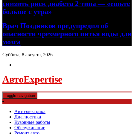
снизить риск диабета 2 типа — «ешьте
больше с утра»
Врач Поздняков предупредил об
опасности чрезмерного питья воды для
мозга
Суббота, 8 августа, 2026
АвтоExpertise
Toggle navigation
Автоэлектрика
Диагностика
Кузовные работы
Обслуживание
Ремонт авто