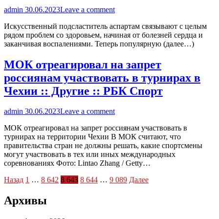
admin
30.06.2023
Leave a comment
Искусственный подсластитель аспартам связывают с целым
рядом проблем со здоровьем, начиная от болезней сердца и
заканчивая воспалениями. Теперь популярную (далее…)
МОК отреагировал на запрет
россиянам участвовать в турнирах в
Чехии :: Другие :: РБК Спорт
admin
30.06.2023
Leave a comment
МОК отреагировал на запрет россиянам участвовать в
турнирах на территории Чехии В МОК считают, что
правительства стран не должны решать, какие спортсмены
могут участвовать в тех или иных международных
соревнованиях Фото: Lintao Zhang / Getty…
Пагинация
Назад
1
…
8 642
8 643
8 644
…
9 089
Далее
записей
Архивы