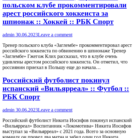
польском клубе прокомментировали
арест российского хоккеиста за
шпионаж :: Хоккей :: РБК Спорт
admin
30.06.2023
Leave a comment
Тренер польского клуба «Заглембе» прокомментировал арест
российского хоккеиста по обвинению в шпионаже Тренер
«Заглембе» Гжегож Клих рассказал, что в клубе очень
удивлены арестом российского хоккеиста. Он отметил, что
россиянин приехал в Польшу еще до начала…
Российский футболист покинул
испанский «Вильярреал» :: Футбол ::
РБК Спорт
admin
30.06.2023
Leave a comment
Российский футболист Никита Иосифов покинул испанский
«Вильярреал» Воспитанник «Локомотива» Никита Иосифов
выступал за «Вильярреал» с 2021 года. Всего за основную
команду он провел два матча и забил один гол Никита