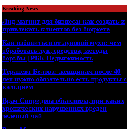
Skip
Breaking News
to
content
Лид-магнит для бизнеса: как создать и
привлекать клиентов без бюджета
Как избавиться от луковой мухи: чем
обработать лук, средства, методы
борьбы | РБК Недвижимость
Терапевт Белова: женщинам после 40
лет нужно обязательно есть продукты с
кальцием
Врач Свиридова объяснила, при каких
хронических нарушениях вреден
зеленый чай