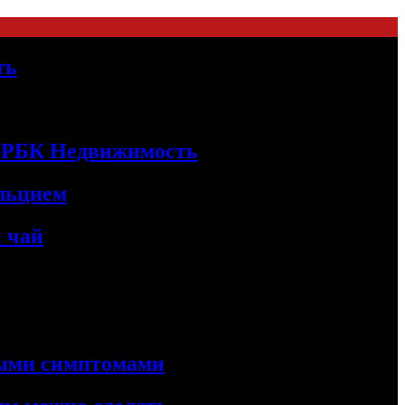
ть
 | РБК Недвижимость
альцием
 чай
ными симптомами