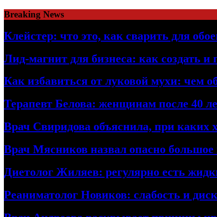
Skip
Breaking News
to
content
Клейстер: что это, как сварить для об
Лид-магнит для бизнеса: как создать и
Как избавиться от луковой мухи: чем о
Терапевт Белова: женщинам после 40 ле
Врач Свиридова объяснила, при каких 
Врач Мясников назвал опасно большое
Диетолог Жиляев: регулярно есть жидк
Реаниматолог Новиков: слабость и дис