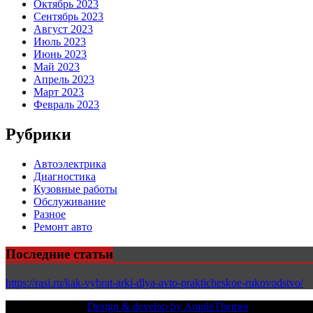
Октябрь 2023
Сентябрь 2023
Август 2023
Июль 2023
Июнь 2023
Май 2023
Апрель 2023
Март 2023
Февраль 2023
Рубрики
Автоэлектрика
Диагностика
Кузовные работы
Обслуживание
Разное
Ремонт авто
Последние статьи
https://rasi.ru/kak-vybrat-arki-dlya-avto-prakticheskoe-rukovodstvo/
Copy Right Text |
Design & develop by AmpleThemes