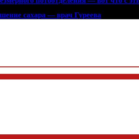
змерного потоотделения — вот что с эт
шение сахара — врач Гуреева