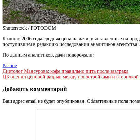
Shutterstock / FOTODOM
К июню 2006 года средняя цена на дачи, выставленные на про
поступившем в редакцию исследовании аналитиков агентства
По данным аналитиков, дачи подорожали:
Разное
Навигация
Диетолог Мансурова: кофе правильно пить после завтрака
ЦБ оценил ценовой разрыв между новостройками и вторичкой
по
записям
Добавить комментарий
Ваш адрес email не будет опубликован.
Обязательные поля пом