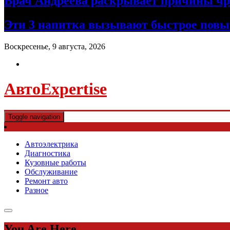
Врач Андреева раскрывает причины чре
Эти 3 напитка вызывают быстрое повы
Воскресенье, 9 августа, 2026
АвтоExpertise
Toggle navigation
Автоэлектрика
Диагностика
Кузовные работы
Обслуживание
Ремонт авто
Разное
You Are Here