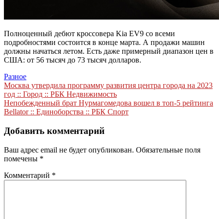
Полноценный дебют кроссовера Kia EV9 со всеми
подробностями состоится в конце марта. А продажи машин
должны начаться летом. Есть даже примерный диапазон цен в
США: от 56 тысяч до 73 тысяч долларов.
Разное
Навигация
Москва утвердила программу развития центра города на 2023
год :: Город :: РБК Недвижимость
по
Непобежденный брат Нурмагомедова вошел в топ-5 рейтинга
записям
Bellator :: Единоборства :: РБК Спорт
Добавить комментарий
Ваш адрес email не будет опубликован.
Обязательные поля
помечены
*
Комментарий
*