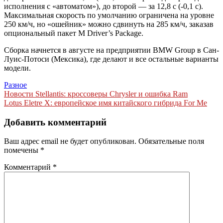
исполнения с «автоматом»), до второй — за 12,8 с (-0,1 с).
Максимальная скорость по умолчанию ограничена на уровне
250 км/ч, но «ошейник» можно сдвинуть на 285 км/ч, заказав
опциональный пакет M Driver’s Package.
Сборка начнется в августе на предприятии BMW Group в Сан-
Луис-Потоси (Мексика), где делают и все остальные варианты
модели.
Разное
Навигация
Новости Stellantis: кроссоверы Chrysler и ошибка Ram
Lotus Eletre X: европейское имя китайского гибрида For Me
по
записям
Добавить комментарий
Ваш адрес email не будет опубликован.
Обязательные поля
помечены
*
Комментарий
*