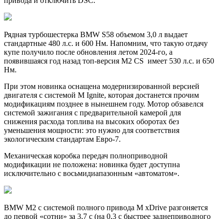
привода и отключить DSC.
Рядная турбошестерка BMW S58 объемом 3,0 л выдает
стандартные 480 л.с. и 600 Нм. Напомним, что такую отдачу
купе получило после обновления летом 2024-го, а
появившаяся год назад топ-версия M2 CS имеет 530 л.с. и 650
Нм.
При этом новинка оснащена модернизированной версией
двигателя с системой M Ignite, которая достанется прочим
модификациям позднее в нынешнем году. Мотор обзавелся
системой зажигания с предварительной камерой для
снижения расхода топлива на высоких оборотах без
уменьшения мощности: это нужно для соответствия
экологическим стандартам Евро-7.
Механическая коробка передач полноприводной
модификации не положена: новинка будет доступна
исключительно с восьмидиапазонным «автоматом».
BMW M2 с системой полного привода M xDrive разгоняется
до первой «сотни» за 3,7 с (на 0,3 с быстрее заднеприводного