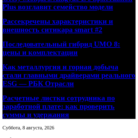
Plus возглавит семейство модели
Рассекречены характеристики и
внешность ситикара smart #2
Последовательный гибрид UMO 8:
цены и комплектации
Как металлургия и горная добыча
стали главными драйверами реального
ESG — РБК Отрасли
Расчетные листки сотрудника по
заработной плате: как проверить
суммы и удержания
Суббота, 8 августа, 2026