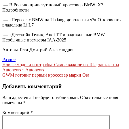
— В Россию привезут новый кроссовер BMW iX3.
Подробности
— «Пересел с BMW на Lixiang, доволен ли я?» Откровения
владельца Li L7
— «Детский» Гелик, Audi ТТ и радикальные BMW.
Необычные премьеры IAA-2025
Авторы Теги Дмитрий Александров
Разное
Навигация
Новые модели и штрафы. Самое важное из Telegram-ленты
Autonews :: Autonews
по
GWM готовит первый кроссовер марки Ora
записям
Добавить комментарий
Ваш адрес email не будет опубликован.
Обязательные поля
помечены
*
Комментарий
*