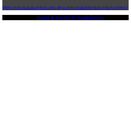
https://rasi.ru/kak-vybrat-arki-dlya-avto-prakticheskoe-rukovodstvo/
Copy Right Text |
Design & develop by AmpleThemes