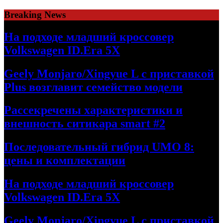
Skip
Breaking News
to
content
На подходе младший кроссовер
Volkswagen ID.Era 5X
Geely Monjaro/Xingyue L с приставкой
Plus возглавит семейство модели
Рассекречены характеристики и
внешность ситикара smart #2
Последовательный гибрид UMO 8:
цены и комплектации
На подходе младший кроссовер
Volkswagen ID.Era 5X
Geely Monjaro/Xingyue L с приставкой