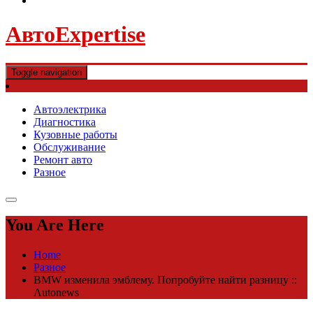
АвтоExpertise
Toggle navigation
Автоэлектрика
Диагностика
Кузовные работы
Обслуживание
Ремонт авто
Разное
You Are Here
Home
Разное
BMW изменила эмблему. Попробуйте найти разницу ::
Autonews