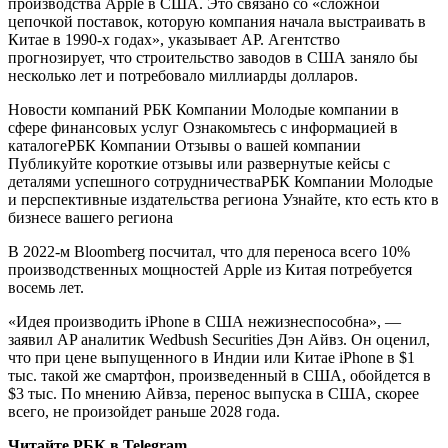
производства Apple в США. Это связано со «сложной
цепочкой поставок, которую компания начала выстраивать в
Китае в 1990-х годах», указывает AP. Агентство
прогнозирует, что строительство заводов в США заняло бы
несколько лет и потребовало миллиарды долларов.
Новости компаний РБК Компании Молодые компании в
сфере финансовых услуг Ознакомьтесь с информацией в
каталоге
РБК Компании Отзывы о вашей компании
Публикуйте короткие отзывы или развернутые кейсы с
деталями успешного сотрудничества
РБК Компании Молодые
и перспективные издательства региона Узнайте, кто есть кто в
бизнесе вашего региона
В 2022-м Bloomberg посчитал, что для переноса всего 10%
производственных мощностей Apple из Китая потребуется
восемь лет.
«Идея производить iPhone в США нежизнеспособна», —
заявил AP аналитик Wedbush Securities Дэн Айвз. Он оценил,
что при цене выпущенного в Индии или Китае iPhone в $1
тыс. такой же смартфон, произведенный в США, обойдется в
$3 тыс. По мнению Айвза, перенос выпуска в США, скорее
всего, не произойдет раньше 2028 года.
Читайте РБК в Telegram.