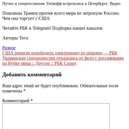
Путин и спецпосланник Уиткофф встретились в Петербурге. Видео
Пошлины Трампа против всего мира не затронули Россию.
Чем она торгует с США
Читайте РБК в Telegram! Подборка наших каналов
Авторы Теги
Разное
Навигация
США решили освободить электронику от пошлин — РБК
Украинские синхронистки отказались от фото с россиянками
по
на Кубке мира :: Другие :: РБК Спорт
записям
Добавить комментарий
Ваш адрес email не будет опубликован.
Обязательные поля
помечены
*
Комментарий
*