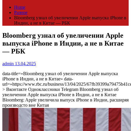
Home
Разное
Bloomberg узнал об увеличении Apple выпуска iPhone в
Индии, а не в Китае — РБК
Bloomberg узнал об увеличении Apple
выпуска iPhone в Индии, а не в Китае
— РБК
admin
13.04.2025
data-title=»Bloomberg узнал об увеличении Apple выпуска
iPhone в Индии, а не в Китае» data-
url=»https://www.rbc.ru/business/13/04/2025/67fb39399a79475b41c
> Вконтакте Одноклассники Telegram Bloomberg узнал об
увеличении Apple выпуска iPhone в Индии, а не в Китае
Bloomberg: Apple увеличила выпуск iPhone в Индии, расширяя
производсто вне Китая