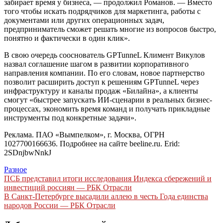
забирает время у бизнеса, — продолжил Романов. — Вместо
того чтобы искать подрядчиков для маркетинга, работы с
документами или других операционных задач,
предприниматель сможет решать многие из вопросов быстро,
понятно и фактически в один клик».
В свою очередь сооснователь GPTunneL Климент Викулов
назвал соглашение шагом в развитии корпоративного
направления компании. По его словам, новое партнерство
позволит расширить доступ к решениям GPTunneL через
инфраструктуру и каналы продаж «Билайна», а клиенты
смогут «быстрее запускать ИИ-сценарии в реальных бизнес-
процессах, экономить время команд и получать прикладные
инструменты под конкретные задачи».
Реклама. ПАО «Вымпелком», г. Москва, ОГРН
1027700166636. Подробнее на сайте beeline.ru. Erid:
2SDnjbwNnkJ
Разное
Навигация
ПСБ представил итоги исследования Индекса сбережений и
инвестиций россиян — РБК Отрасли
по
В Санкт-Петербурге высадили аллею в честь Года единства
записям
народов России — РБК Отрасли