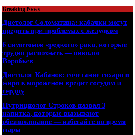
Skip
Breaking News
to
content
Диетолог Соломатина: кабачки могут
вредить при проблемах с желудком
6 симптомов «редкого» рака, которые
трудно распознать — онколог
Воробьев
Диетолог Кабанов: сочетание сахара и
жира в мороженом вредит сосудам и
сердцу
Нутрициолог Строков назвал 3
напитка, которые вызывают
обезвоживание — избегайте во время
жары