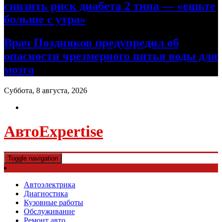
снизить риск диабета 2 типа — «ешьте
больше с утра»
Врач Поздняков предупредил об
опасности чрезмерного питья воды для
мозга
Суббота, 8 августа, 2026
АвтоExpertise
Toggle navigation
Автоэлектрика
Диагностика
Кузовные работы
Обслуживание
Ремонт авто