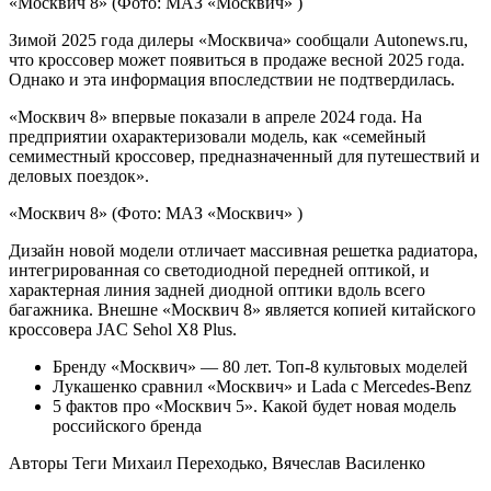
«Москвич 8»
(Фото: МАЗ «Москвич» )
Зимой 2025 года дилеры «Москвича» сообщали Autonews.ru,
что кроссовер может появиться в продаже весной 2025 года.
Однако и эта информация впоследствии не подтвердилась.
«Москвич 8» впервые показали в апреле 2024 года. На
предприятии охарактеризовали модель, как «семейный
семиместный кроссовер, предназначенный для путешествий и
деловых поездок».
«Москвич 8»
(Фото: МАЗ «Москвич» )
Дизайн новой модели отличает массивная решетка радиатора,
интегрированная со светодиодной передней оптикой, и
характерная линия задней диодной оптики вдоль всего
багажника. Внешне «Москвич 8» является копией китайского
кроссовера JAC Sehol X8 Plus.
Бренду «Москвич» — 80 лет. Топ-8 культовых моделей
Лукашенко сравнил «Москвич» и Lada с Mercedes-Benz
5 фактов про «Москвич 5». Какой будет новая модель
российского бренда
Авторы Теги
Михаил Переходько, Вячеслав Василенко