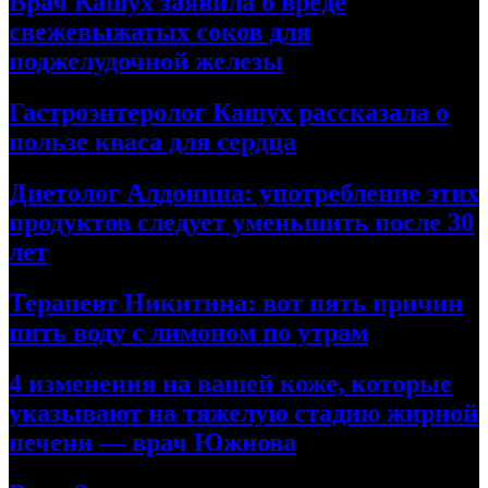
Врач Кашух заявила о вреде
свежевыжатых соков для
поджелудочной железы
Гастроэнтеролог Кашух рассказала о
пользе кваса для сердца
Диетолог Алдонина: употребление этих
продуктов следует уменьшить после 30
лет
Терапевт Никитина: вот пять причин
пить воду с лимоном по утрам
4 изменения на вашей коже, которые
указывают на тяжелую стадию жирной
печени — врач Южнова