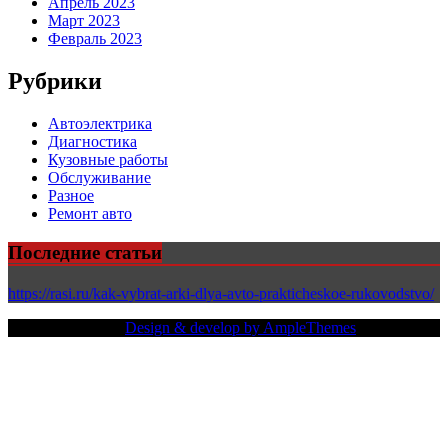
Апрель 2023
Март 2023
Февраль 2023
Рубрики
Автоэлектрика
Диагностика
Кузовные работы
Обслуживание
Разное
Ремонт авто
Последние статьи
https://rasi.ru/kak-vybrat-arki-dlya-avto-prakticheskoe-rukovodstvo/
Copy Right Text |
Design & develop by AmpleThemes