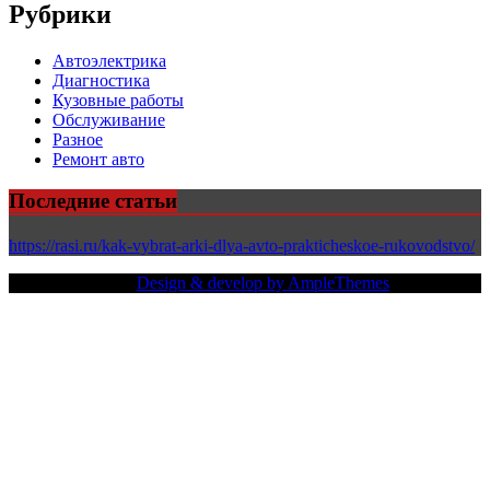
Рубрики
Автоэлектрика
Диагностика
Кузовные работы
Обслуживание
Разное
Ремонт авто
Последние статьи
https://rasi.ru/kak-vybrat-arki-dlya-avto-prakticheskoe-rukovodstvo/
Copy Right Text |
Design & develop by AmpleThemes