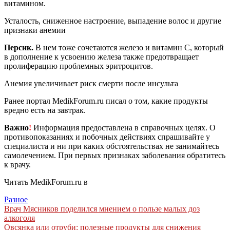
витамином.
Усталость, сниженное настроение, выпадение волос и другие
признаки анемии
Персик.
В нем тоже сочетаются железо и витамин С, который
в дополнение к усвоению железа также предотвращает
пролиферацию проблемных эритроцитов.
Анемия увеличивает риск смерти после инсульта
Ранее портал MedikForum.ru писал о том, какие продукты
вредно есть на завтрак.
Важно
!
Информация предоставлена в справочных целях. О
противопоказаниях и побочных действиях спрашивайте у
специалиста и ни при каких обстоятельствах не занимайтесь
самолечением. При первых признаках заболевания обратитесь
к врачу.
Читать MedikForum.ru в
Разное
Навигация
Врач Мясников поделился мнением о пользе малых доз
алкоголя
по
Овсянка или отруби: полезные продукты для снижения