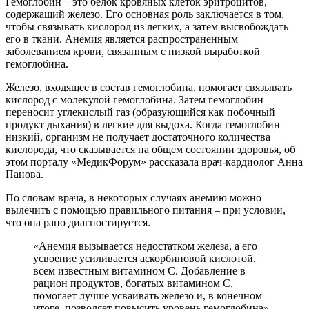
Гемоглобин – это белок кровяных
клеток эритроцитов,
содержащий железо. Его основная роль заключается в том,
чтобы связывать кислород из легких, а затем высвобождать
его в ткани. Анемия является распространенным
заболеванием крови, связанным с низкой выработкой
гемоглобина.
Железо, входящее в состав гемоглобина, помогает связывать
кислород с молекулой гемоглобина. Затем гемоглобин
переносит углекислый газ (образующийся как побочный
продукт дыхания) в легкие для выдоха. Когда гемоглобин
низкий, организм не получает достаточного количества
кислорода, что сказывается на общем состоянии здоровья, об
этом порталу «МедикФорум» рассказала врач-кардиолог Анна
Панова.
По словам врача, в некоторых случаях анемию можно
вылечить с помощью правильного питания – при условии,
что она рано диагностируется.
«Анемия вызывается недостатком железа, а его
усвоение усиливается аскорбиновой кислотой,
всем известным витамином С. Добавление в
рацион продуктов, богатых витамином С,
помогает лучше усваивать железо и, в конечном
итоге, позволяет повысить уровень гемоглобина»,