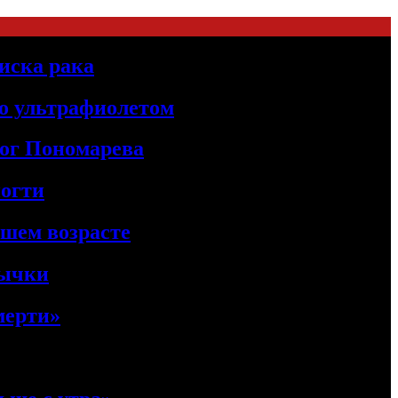
иска рака
о ультрафиолетом
лог Пономарева
ногти
ршем возрасте
вычки
мерти»