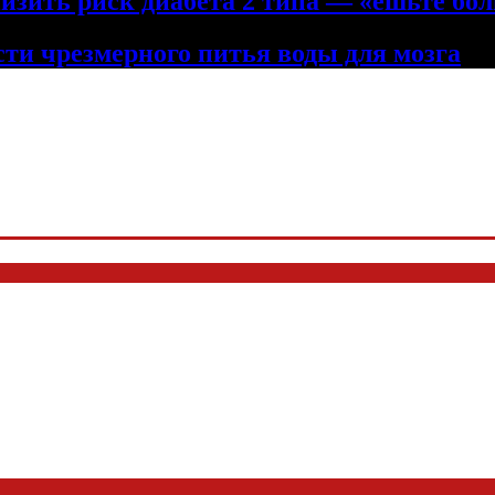
низить риск диабета 2 типа — «ешьте бол
сти чрезмерного питья воды для мозга