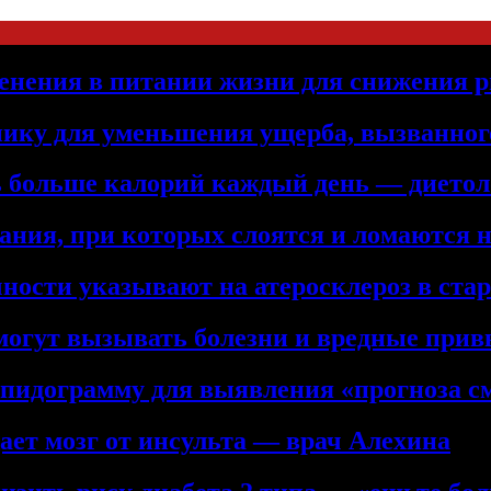
енения в питании жизни для снижения р
нику для уменьшения ущерба, вызванног
ть больше калорий каждый день — дието
ния, при которых слоятся и ломаются 
ности указывают на атеросклероз в ста
 могут вызывать болезни и вредные при
ипидограмму для выявления «прогноза с
ет мозг от инсульта — врач Алехина