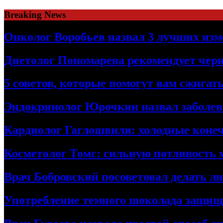
Skip
Breaking News
to
content
Онколог Воробьев назвал 3 лучших изм
Диетолог Пономарева рекомендует чер
5 советов, которые помогут вам сжига
Эндокринолог Юрочкин назвал заболева
Кардиолог Гаглошвили: холодные конеч
Косметолог Томс: сильную потливость
Врач Бобровский посоветовал делать л
Употребление темного шоколада защища