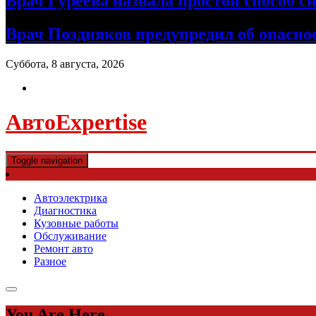
Врач Гуреева назвала простой способ с
Врач Поздняков предупредил об опасно
Суббота, 8 августа, 2026
АвтоExpertise
Toggle navigation
Автоэлектрика
Диагностика
Кузовные работы
Обслуживание
Ремонт авто
Разное
You Are Here