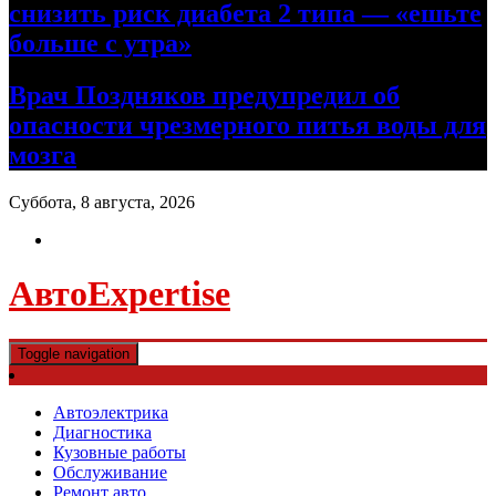
снизить риск диабета 2 типа — «ешьте
больше с утра»
Врач Поздняков предупредил об
опасности чрезмерного питья воды для
мозга
Суббота, 8 августа, 2026
АвтоExpertise
Toggle navigation
Автоэлектрика
Диагностика
Кузовные работы
Обслуживание
Ремонт авто