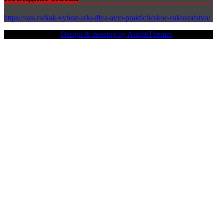
https://rasi.ru/kak-vybrat-arki-dlya-avto-prakticheskoe-rukovodstvo/
Copy Right Text |
Design & develop by AmpleThemes