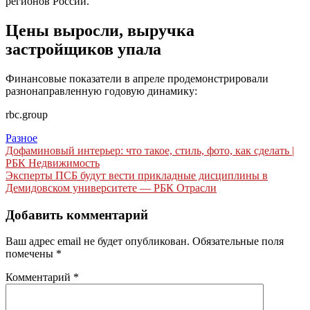
регионов России.
Цены выросли, выручка
застройщиков упала
Финансовые показатели в апреле продемонстрировали
разнонаправленную годовую динамику:
rbc.group
Разное
Навигация
Дофаминовый интерьер: что такое, стиль, фото, как сделать |
РБК Недвижимость
по
Эксперты ПСБ будут вести прикладные дисциплины в
записям
Демидовском университете — РБК Отрасли
Добавить комментарий
Ваш адрес email не будет опубликован.
Обязательные поля
помечены
*
Комментарий
*