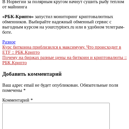
В Норвегии за полярным кругом начнут сушить рыбу теплом
от майнинга
«РБК-Крипто»
запустил мониторинг криптовалютных
обменников. Выбирайте надежный обменный сервис с
выгодным курсом на yourcryptoex.ru или в удобном телеграм-
боте.
Разное
Навигация
Курс биткоина приблизился к максимуму. Что происходит в
ETF :: РБК.Крипто
по
Почему на биржах разные цены на биткоин и криптовалюты ::
записям
РБК.Крипто
Добавить комментарий
Ваш адрес email не будет опубликован.
Обязательные поля
помечены
*
Комментарий
*