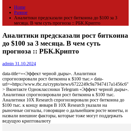
Home
Разное
Аналитики предсказали рост биткоина до $100 за 3
месяца. В чем суть прогноза :: РБК.Крипто
Аналитики предсказали рост биткоина
до $100 за 3 месяца. В чем суть
прогноза :: РБК.Крипто
admin
31.10.2024
data-title=»«Эффект черной дыры». Аналитики
спрогнозировали рост биткоина к $100 тыс.» data-
url=»https://www.rbc.ru/crypto/news/6722249c9a7947417a1456c6″
> Вконтакте Одноклассники Telegram «Эффект черной дыры».
Аналитики спрогнозировали рост биткоина к $100 тыс.
Аналитики 10X Research спрогнозировали рост биткоина до
$100 тыс. к концу января
В 10X Research указали на
рыночные сигналы, говорящие о дальнейшем росте монеты, и
назвали внешние факторы, которые тоже могут поддержать
ведущую криптовалюту