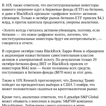
В 10X также отметили, что институциональные инвесторы
намного увереннее идут в биржевые фонды (ETF) на биткоин,
и даже в BlackRock признали «цифровое золото» активом-
убежищем. Только в октябре рынок биткоин-ETF привлек $4,1
млрд, и приток капитала продолжится, уверены аналитики.
«Золото всегда считалось активом-убежищем, поэтому, если
биткоин — это новое цифровое золото, логично, что
институциональные инвесторы будут им интересоваться», —
говорится в отчете.
В середине октября глава BlackRock Ларри Финк в обращении
к акционерам назвал биткоин самостоятельным классом
активов и альтернативой золоту. По результатам только 29
октября биткоин-фонд IBIT от BlackRock привлек от
инвесторов $642 млн — более половины всех средств,
поступивших в биткоин-фонды ($870 млн) за этот день.
Также в 10X Research прогнозируют, что Дональд Трамп
победит на президентских выборах в США 5 ноября, что
может положительно сказаться на криптовалютном рынке.
Кроме того, аналитики отметили, что 6 декабря S&P Global
может объявить о внесении в индекс S&P500 компании
MicroStrategy. Добавление самого крупного в мире