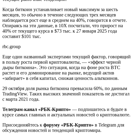
Когда биткоин устанавливает новый максимум за шесть
месяцев, то обычно в течение следующих трех месяцев
наблюдается рост еще в среднем на 40%, говорится в отчете.
Опираясь на эти данные, в 10X посчитали, что прирост на
40% от текущего курса в $73 тыс. к 27 января 2025 года
составит $101 тыс.
rbc.group
Еще один названный экспертами текущий фактор, говорящий
в пользу роста первой криптовалюты, — «эффект черной
дыры биткоина». Это ситуация, когда на фоне роста BTC
растет и его доминирование на рынке, ведущий актив
«забирает» в себя капитал, снижая ценность альткоинов.
29 октября доля рынка биткоина превысила 60%, по данным
TradingView. Таких высоких значений показатель не достигал
с марта 2021 года.
Телеграм-канал «РБК-Крипто»
— подпишитесь и будьте в
курсе самых главных и актуальных новостей о криптовалюте.
Присоединяйтесь к
форуму «РБК-Крипто»
в Telegram для
обсуждения новостей и тенденций криптомира.