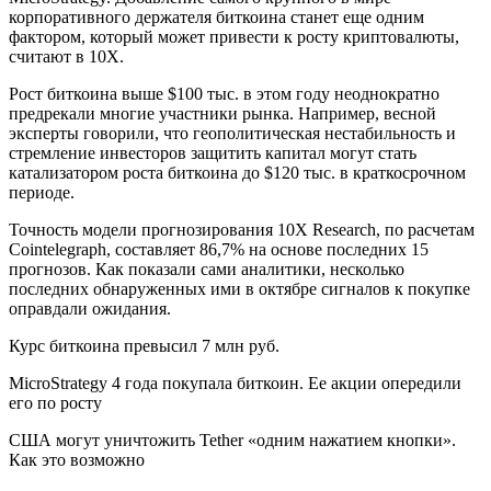
корпоративного держателя биткоина станет еще одним
фактором, который может привести к росту криптовалюты,
считают в 10Х.
Рост биткоина выше $100 тыс. в этом году неоднократно
предрекали многие участники рынка. Например, весной
эксперты говорили, что геополитическая нестабильность и
стремление инвесторов защитить капитал могут стать
катализатором роста биткоина до $120 тыс. в краткосрочном
периоде.
Точность модели прогнозирования 10X Research, по расчетам
Cointelegraph, составляет 86,7% на основе последних 15
прогнозов. Как показали сами аналитики, несколько
последних обнаруженных ими в октябре сигналов к покупке
оправдали ожидания.
Курс биткоина превысил 7 млн руб.
MicroStrategy 4 года покупала биткоин. Ее акции опередили
его по росту
США могут уничтожить Tether «одним нажатием кнопки».
Как это возможно