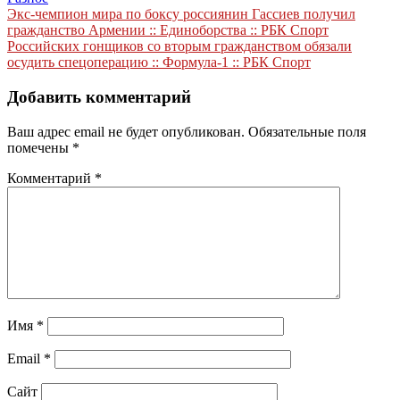
Навигация
Экс-чемпион мира по боксу россиянин Гассиев получил
гражданство Армении :: Единоборства :: РБК Спорт
по
Российских гонщиков со вторым гражданством обязали
записям
осудить спецоперацию :: Формула-1 :: РБК Спорт
Добавить комментарий
Ваш адрес email не будет опубликован.
Обязательные поля
помечены
*
Комментарий
*
Имя
*
Email
*
Сайт