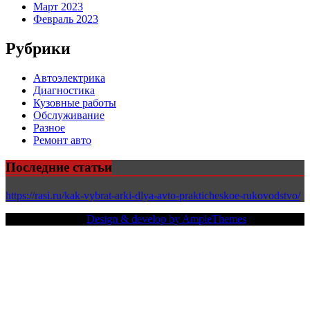
Март 2023
Февраль 2023
Рубрики
Автоэлектрика
Диагностика
Кузовные работы
Обслуживание
Разное
Ремонт авто
Последние статьи
https://rasi.ru/kak-vybrat-arki-dlya-avto-prakticheskoe-rukovodstvo/
Copy Right Text |
Design & develop by AmpleThemes