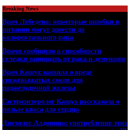
Skip
Breaking News
to
content
Врач Лебедева: некоторые ошибки в
питании могут довести до
колоректального рака
Врачи сообщили о способности
селедки защищать от рака и деменции
Врач Кашух заявила о вреде
свежевыжатых соков для
поджелудочной железы
Гастроэнтеролог Кашух рассказала о
пользе кваса для сердца
Диетолог Алдонина: употребление этих