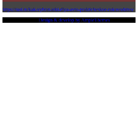
https://rasi.ru/kak-vybrat-arki-dlya-avto-prakticheskoe-rukovodstvo/
Copy Right Text |
Design & develop by AmpleThemes