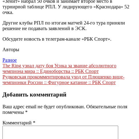
«Зенит» набрал 50 очков и занимает второе место в
турнирной таблице РПЛ. У лидирующего «Краснодара» 52
очка.
Другие клубы РПЛ по итогам матчей 24-го тура приняли
решение не подавать заявлений в ЭСК.
Обсудите новость в телеграм-канале «РБК Спорт».
Авторы
Разное
Навигация
The Ring узнал дату боя Усика за звание абсолютного
чемпиона мира :: Единоборства :: РБК Спорт
по
Рудковская прокомментировала уход от Плющенко вице-
записям
чемпионки России :: Фигурное катание :: РБК Спорт
Добавить комментарий
Ваш адрес email не будет опубликован.
Обязательные поля
помечены
*
Комментарий
*