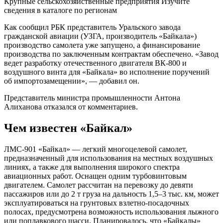
Крупные сельскохозяйственные предприятия Изучите
сведения в каталоге по регионам
Как сообщил РБК представитель Уральского завода
гражданской авиации (УЗГА, производитель «Байкала»)
производство самолета уже запущено, а финансирование
производства по заключенным контрактам обеспечено. «Завод
ведет разработку отечественного двигателя ВК-800 и
воздушного винта для «Байкала» во исполнение поручений
об импортозамещении», — добавил он.
Представитель министра промышленности Антона
Алиханова отказался от комментариев.
Чем известен «Байкал»
ЛМС-901 «Байкал» — легкий многоцелевой самолет,
предназначенный для использования на местных воздушных
линиях, а также для выполнения широкого спектра
авиационных работ. Оснащен одним турбовинтовым
двигателем. Самолет рассчитан на перевозку до девяти
пассажиров или до 2 т груза на дальность 1,5–3 тыс. км, может
эксплуатироваться на грунтовых взлетно-посадочных
полосах, предусмотрена возможность использования лыжного
или поплавкового шасси. Планировалось, что «Байкалы»