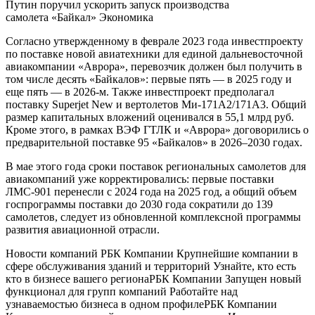
Путин поручил ускорить запуск производства
самолета «Байкал»
Экономика
Согласно утвержденному в феврале 2023 года инвестпроекту
по поставке новой авиатехники для единой дальневосточной
авиакомпании «Аврора», перевозчик должен был получить в
том числе десять «Байкалов»: первые пять — в 2025 году и
еще пять — в 2026-м. Также инвестпроект предполагал
поставку Superjet New и вертолетов Ми-171А2/171А3. Общий
размер капитальных вложений оценивался в 55,1 млрд руб.
Кроме этого, в рамках ВЭФ ГТЛК и «Аврора» договорились о
предварительной поставке 95 «Байкалов» в 2026–2030 годах.
В мае этого года сроки поставок региональных самолетов для
авиакомпаний уже корректировались: первые поставки
ЛМС-901 перенесли с 2024 года на 2025 год, а общий объем
госпрограммы поставки до 2030 года сократили до 139
самолетов, следует из обновленной комплексной программы
развития авиационной отрасли.
Новости компаний РБК Компании Крупнейшие компании в
сфере обслуживания зданий и территорий Узнайте, кто есть
кто в бизнесе вашего региона
РБК Компании Запущен новый
функционал для групп компаний Работайте над
узнаваемостью бизнеса в одном профиле
РБК Компании