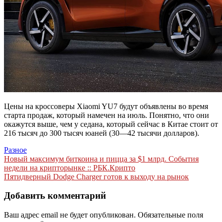
Цены на кроссоверы Xiaomi YU7 будут объявлены во время
старта продаж, который намечен на июль. Понятно, что они
окажутся выше, чем у седана, который сейчас в Китае стоит от
216 тысяч до 300 тысяч юаней (30—42 тысячи долларов).
Разное
Навигация
Новый максимум биткоина и пицца за $1 млрд. События
недели на крипторынке :: РБК.Крипто
по
Пятидверный Dodge Charger готов к выходу на рынок
записям
Добавить комментарий
Ваш адрес email не будет опубликован.
Обязательные поля