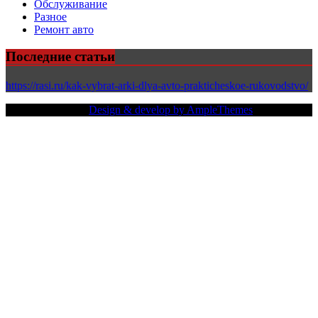
Обслуживание
Разное
Ремонт авто
Последние статьи
https://rasi.ru/kak-vybrat-arki-dlya-avto-prakticheskoe-rukovodstvo/
Copy Right Text |
Design & develop by AmpleThemes