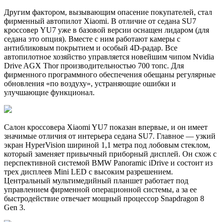
Другим фактором, вызывающим опасение покупателей, стал
фирменный автопилот Xiaomi. В отличие от седана SU7
кроссовер YU7 уже в базовой версии оснащен лидаром (для
седана это опция). Вместе с ним работают камеры с
антибликовым покрытием и особый 4D-радар. Все
автопилотное хозяйство управляется новейшим чипом Nvidia
Drive AGX Thor производительностью 700 топс. Для
фирменного программного обеспечения обещаны регулярные
обновления «по воздуху», устраняющие ошибки и
улучшающие функционал.
Салон кроссовера Xiaomi YU7 показан впервые, и он имеет
значимые отличия от интерьера седана SU7. Главное — узкий
экран HyperVision шириной 1,1 метра под лобовым стеклом,
который заменяет привычный приборный дисплей. Он схож с
перспективной системой BMW Panoramic iDrive и состоит из
трех дисплеев Mini LED с высоким разрешением.
Центральный мультимедийный планшет работает под
управлением фирменной операционной системы, а за ее
быстродействие отвечает мощный процессор Snapdragon 8
Gen 3.