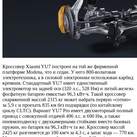
Кроссовер Xiaomi YU7 построен на той же фирменной
платформе Modena, что и седан. У него 800-вольтовая
электротехника, а в силовой электронике использован карбид
кремния. Стандартный YU7 имеет единственный
электромотор на задней оси (320 л.с., 528 Нм) и литий-железо-
фосфатную батарею емкостью 96,3 кВт∙ч. Такой кроссовер
снаряженной массой 2315 кг может набрать первую «сотню»
за 5,9 с и проехать 835 км без подзарядки (по китайскому
циклу CLTC). Вариант YU7 Pro имеет двухмоторный полный
привод с совокупной отдачей 496 л.с. и 690 Нм, а также
пневмоподвеску с двухкамерными стойками вместо базовых
пружин, но батарея на 96,3 кВт∙ч та же. Кроссовер массой
2425 кг разгоняется до 100 км/ч за 4,3 с, а запас хода — 770 км.