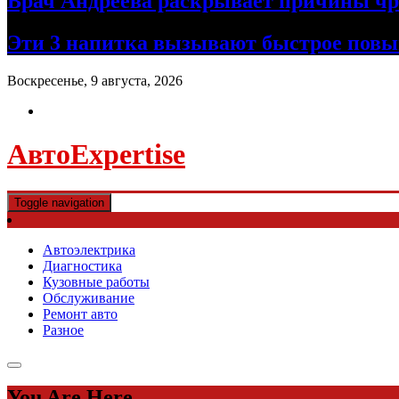
Врач Андреева раскрывает причины чре
Эти 3 напитка вызывают быстрое повы
Воскресенье, 9 августа, 2026
АвтоExpertise
Toggle navigation
Автоэлектрика
Диагностика
Кузовные работы
Обслуживание
Ремонт авто
Разное
You Are Here