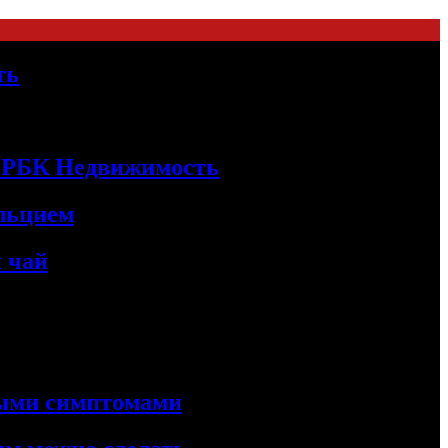
ть
 | РБК Недвижимость
альцием
 чай
ными симптомами