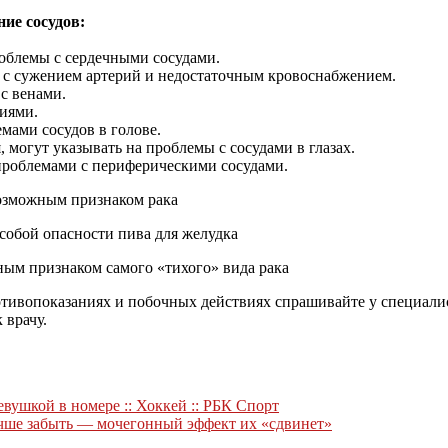
ие сосудов:
роблемы с сердечными сосудами.
ы с сужением артерий и недостаточным кровоснабжением.
с венами.
риями.
мами сосудов в голове.
, могут указывать на проблемы с сосудами в глазах.
 проблемами с периферическими сосудами.
возможным признаком рака
собой опасности пива для желудка
ным признаком самого «тихого» вида рака
ивопоказаниях и побочных действиях спрашивайте у специалист
 врачу.
вушкой в номере :: Хоккей :: РБК Спорт
учше забыть — мочегонный эффект их «сдвинет»