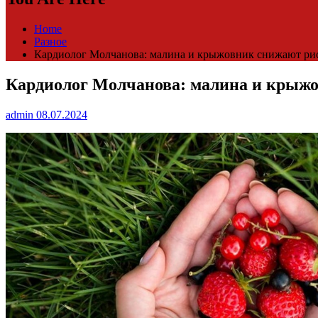
Home
Разное
Кардиолог Молчанова: малина и крыжовник снижают рис
Кардиолог Молчанова: малина и крыжов
admin
08.07.2024