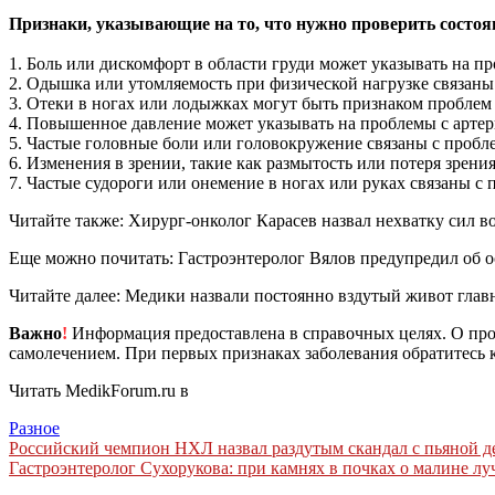
Признаки, указывающие на то, что нужно проверить состоян
1. Боль или дискомфорт в области груди может указывать на п
2. Одышка или утомляемость при физической нагрузке связан
3. Отеки в ногах или лодыжках могут быть признаком проблем 
4. Повышенное давление может указывать на проблемы с арте
5. Частые головные боли или головокружение связаны с пробле
6. Изменения в зрении, такие как размытость или потеря зрения
7. Частые судороги или онемение в ногах или руках связаны с
Читайте также: Хирург-онколог Карасев назвал нехватку сил 
Еще можно почитать: Гастроэнтеролог Вялов предупредил об о
Читайте далее: Медики назвали постоянно вздутый живот глав
Важно
!
Информация предоставлена в справочных целях. О прот
самолечением. При первых признаках заболевания обратитесь к
Читать MedikForum.ru в
Разное
Навигация
Российский чемпион НХЛ назвал раздутым скандал с пьяной де
Гастроэнтеролог Сухорукова: при камнях в почках о малине л
по