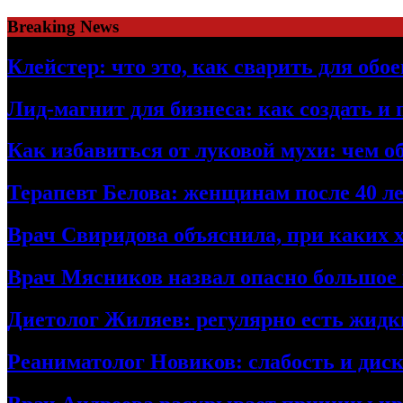
Skip
Breaking News
to
content
Клейстер: что это, как сварить для об
Лид-магнит для бизнеса: как создать и
Как избавиться от луковой мухи: чем о
Терапевт Белова: женщинам после 40 ле
Врач Свиридова объяснила, при каких 
Врач Мясников назвал опасно большое
Диетолог Жиляев: регулярно есть жидк
Реаниматолог Новиков: слабость и дис