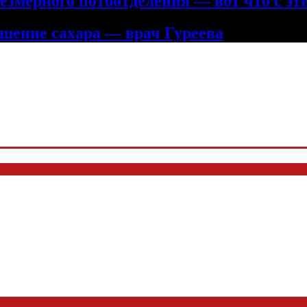
змерного потоотделения — вот что с эт
шение сахара — врач Гуреева