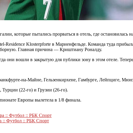
лии, которые пытались прорваться в отель, где остановилась на
l-Residence Klosterpforte в Мариенфельде. Команда туда прибыла
 сборную. Главная причина — Криштиану Роналду.
гда они вошли в закрытую для публики зону в этом отеле. Тепер
Франкфурте-на-Майне, Гельзенкирхене, Гамбурге, Лейпциге, Мюн
Турции (22-го) и Грузии (26-го).
пионате Европы вылетела в 1/8 финала.
 :: Футбол :: РБК Спорт
 :: Футбол :: РБК Спорт