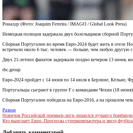
Роналду
(Фото: Joaquim Ferreira / IMAGO / Global Look Press)
Немецкая полиция задержала двух болельщиков сборной Португа
Сборная Португалии во время Евро-2024 будет жить в отеле Hote
встречали около 6 тыс. человек — больше, чем любую другую
Двух 21-летних фанатов задержали поздно вечером 13 июня, ко
rbc.group
Евро-2024 пройдет с 14 июня по 14 июля в Берлине, Кёльне, 
Португальцы сыграют в группе F с командами Чехии (18 июня), 
Сборная Португалии победила на Евро-2016, а на прошлом чем
Разное
Навигация
Новичок Российской премьер-лиги лишился лучшего бомбардира
Кто выиграет Евро. Прогнозы суперкомпьютера и звезд футбола
по
записям
Добавить комментарий