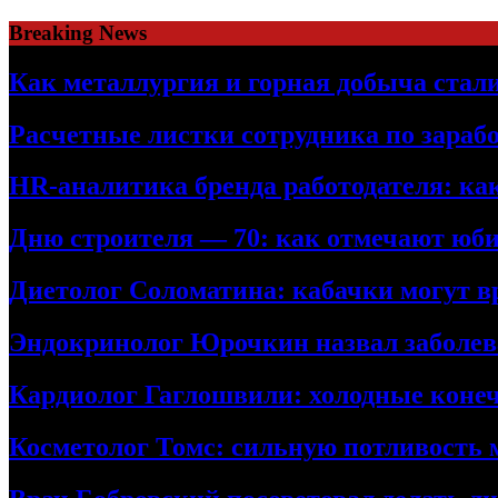
Skip
Breaking News
to
content
Как металлургия и горная добыча ста
Расчетные листки сотрудника по зараб
HR-аналитика бренда работодателя: ка
Дню строителя — 70: как отмечают юби
Диетолог Соломатина: кабачки могут в
Эндокринолог Юрочкин назвал заболева
Кардиолог Гаглошвили: холодные конеч
Косметолог Томс: сильную потливость