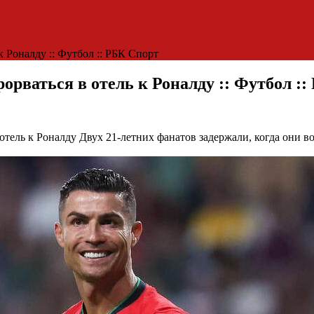
к Роналду :: Футбол :: РБК Спорт
орваться в отель к Роналду :: Футбол :
 отель к Роналду
Двух 21-летних фанатов задержали, когда они в