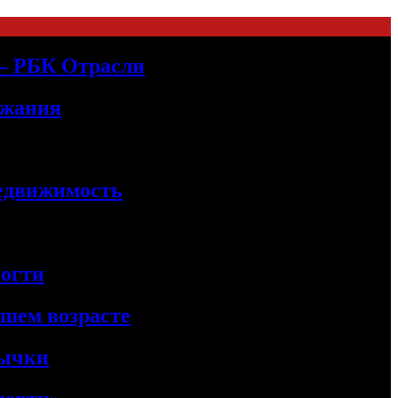
 — РБК Отрасли
ржания
Недвижимость
ногти
ршем возрасте
вычки