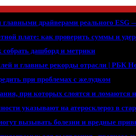
ли главными драйверами реального ESG
отной плате: как проверить суммы и уде
к собрать дашборд и метрики
лей и главные рекорды отрасли | РБК 
редить при проблемах с желудком
ния, при которых слоятся и ломаются 
ности указывают на атеросклероз в ста
 могут вызывать болезни и вредные при