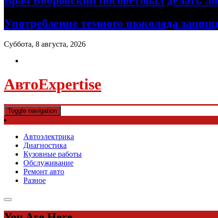
Врач Бобровский посоветовал делать л
Употребление темного шоколада защища
Суббота, 8 августа, 2026
АвтоExpertise
Toggle navigation
Автоэлектрика
Диагностика
Кузовные работы
Обслуживание
Ремонт авто
Разное
You Are Here