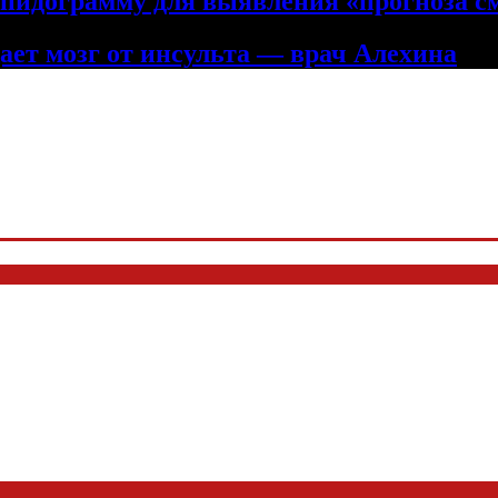
ипидограмму для выявления «прогноза с
ет мозг от инсульта — врач Алехина