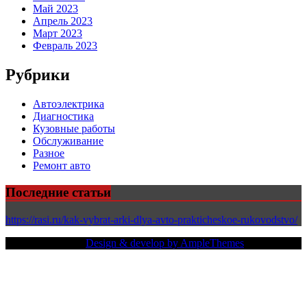
Май 2023
Апрель 2023
Март 2023
Февраль 2023
Рубрики
Автоэлектрика
Диагностика
Кузовные работы
Обслуживание
Разное
Ремонт авто
Последние статьи
https://rasi.ru/kak-vybrat-arki-dlya-avto-prakticheskoe-rukovodstvo/
Copy Right Text |
Design & develop by AmpleThemes