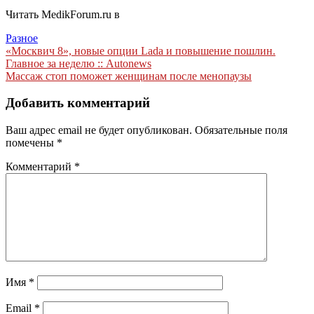
Читать MedikForum.ru в
Разное
Навигация
«Москвич 8», новые опции Lada и повышение пошлин.
Главное за неделю :: Autonews
по
Массаж стоп поможет женщинам после менопаузы
записям
Добавить комментарий
Ваш адрес email не будет опубликован.
Обязательные поля
помечены
*
Комментарий
*
Имя
*
Email
*