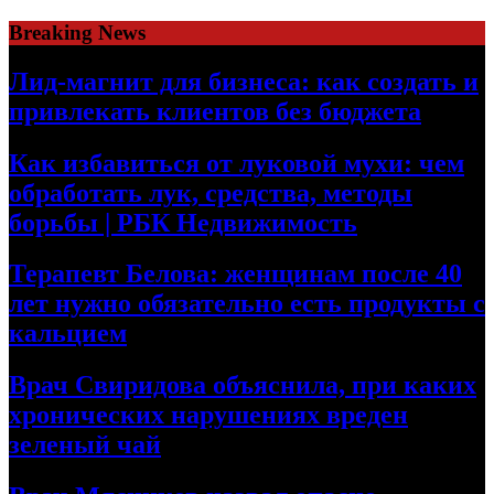
Skip
Breaking News
to
content
Лид-магнит для бизнеса: как создать и
привлекать клиентов без бюджета
Как избавиться от луковой мухи: чем
обработать лук, средства, методы
борьбы | РБК Недвижимость
Терапевт Белова: женщинам после 40
лет нужно обязательно есть продукты с
кальцием
Врач Свиридова объяснила, при каких
хронических нарушениях вреден
зеленый чай